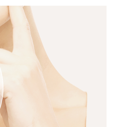
23
24
25
26
27
28
29
30
31
진행상태
로그인
07
완료
생리주기를 선택하세요
생리주기선택
07
완료
07
완료
회원가입
예상 배란일 확인하기
06
완료
자세히보기
자세히보기
06
완료