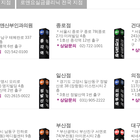
 지점
로앤요실금클리닉 전국 지점
앤산부인과의원
종로점
건
＊서울시 종로구 종로 78(종로
＊서
2가) 미려빌딩 4층
241
남구 테헤란로 337
＊1호선 종각역 12번 출구
＊2·
층
구
＊상담문의
02) 722-1001
릉역 6번 출구
＊상
의
02) 542-0100
일산점
의
광명시 오리로
＊경기도 고양시 일산동구 정발
＊경
) 명지빌딩 4층
산로 38 (장항동) 이스턴시티 2
117
산역 2번 출구
층
13,1
＊3호선 정발산역 1번 출구
＊1호
의
02) 2615-0022
＊상담문의
＊상
031) 905-2222
부산점
대
시 남동구 인하로
＊부산광역시 부산진구 서면로
＊대
월동) 메디컬센터 9층
74(부전동) 아이온시티 2층
씨네