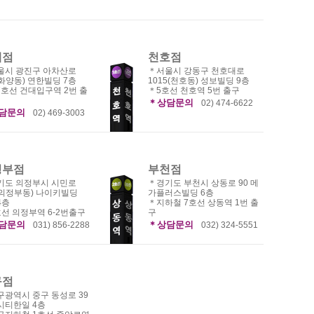
대점
천호점
울시 광진구 아차산로
＊서울시 강동구 천호대로
(화양동) 연한빌딩 7층
1015(천호동) 성보빌딩 9층
7호선 건대입구역 2번 출
＊5호선 천호역 5번 출구
＊상담문의
02) 474-6622
담문의
02) 469-3003
정부점
부천점
기도 의정부시 시민로
＊경기도 부천시 상동로 90 메
(의정부동) 나이키빌딩
가플러스빌딩 6층
4층
＊지하철 7호선 상동역 1번 출
선 의정부역 6-2번출구
구
담문의
＊상담문의
031) 856-2288
032) 324-5551
구점
구광역시 중구 동성로 39
시티한일 4층