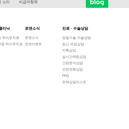
 소리
비급여항목
클리닉
로앤소식
진료 ∙ 수술상담
종 하이푸치료
로앤소식
당일수술·수술상담
근증 하이푸치료
로앤이벤트
임신·피임상담
카톡상담
실시간채팅상담
간편문자상담
간편전화상담
FAQ
전체상담리스트