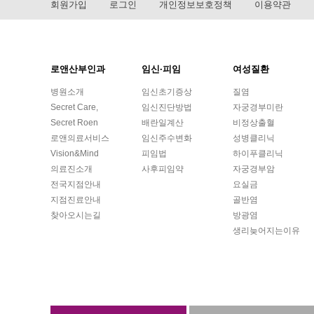
회원가입
로그인
개인정보보호정책
이용약관
로앤산부인과
임신·피임
여성질환
병원소개
임신초기증상
질염
Secret Care,
임신진단방법
자궁경부미란
Secret Roen
배란일계산
비정상출혈
로앤의료서비스
임신주수변화
성병클리닉
Vision&Mind
피임법
하이푸클리닉
의료진소개
사후피임약
자궁경부암
전국지점안내
요실금
지점진료안내
골반염
찾아오시는길
방광염
생리늦어지는이유