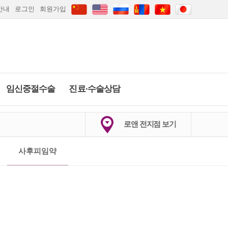
안내
로그인
회원가입
임신중절수술
진료∙수술상담
하이푸클리닉
임신중절수술
당일수술·수술상
배란일계산
임신주수계산
로앤 전지점 보기
담
약물중절
임신·피임상담
2026
.
8월
마지막생리 시작일은?
의정부점
안산점
인천점
부산점
사후피임약
카톡상담
카톡상담
당일수술·수술상담
실시간채팅상담
일
월
화
수
목
금
토
자세히보기
간편문자상담
1
갑상선검사
간편전화상담
2
3
4
5
6
7
8
FAQ
9
10
11
12
13
14
15
임신·피임상담
자세히보기
자세히보기
전체상담리스트
16
17
18
19
20
21
22