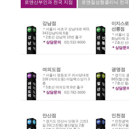
로앤산부인과 전국 지점
로앤질성형클리닉 전국
강남점
이지스로
선릉점
＊서울시 서초구 강남대로 403,
343강남타워 6층
＊서울시 강
＊2호선 강남역 10번 출구
화남타워 3
＊상담문의
02) 532-9000
＊2호선 선
＊상담문
여의도점
광명점
＊서울시 영등포구 의사당대로
＊경기도 
108 (여의도동) 아일렉스상가 3
865(철산동
층
＊7호선 철
＊5호선 여의도역 6번 출구
＊상담문
＊상담문의
02) 782-3000
안산점
인천점
＊경기도 안산시 단원구 고잔1
＊인천광역
길 33(고잔동) 봉산빌딩 2층
497-5(구