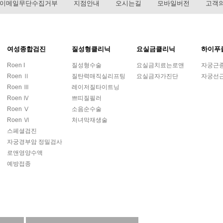
이메일무단수집거부
지점안내
오시는길
모바일버전
고객의
여성종합검진
질성형클리닉
요실금클리닉
하이푸
Roen I
질성형수술
요실금치료는로앤
자궁근
Roen Ⅱ
질탄력매직실리프팅
요실금자가진단
자궁선
Roen Ⅲ
레이저질타이트닝
Roen Ⅳ
쁘띠질필러
Roen Ⅴ
소음순수술
Roen Ⅵ
처녀막재생술
스페셜검진
자궁경부암 정밀검사
로앤영양수액
예방접종