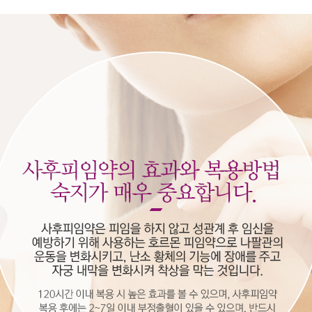
어지는이유
예방접종
전체상담리스트
상담
상담
제목
지점
등록일
밀검사
비용문의
강남
2026-08-
비용문의
일산
2026-08-
리스트
는이유
일반비용문의
건대
2026-08-
수술비용문의
광명
2026-08-
비용문의
부천
2026-08-