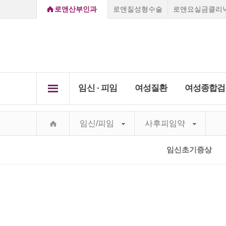
로앤산부인과
로앤질성형수술
로앤요실금클리
임신 ∙ 피임
여성질환
여성종합검
로앤소개
임신초기증상
질염
임신/피임
사후피임약
임신 ∙ 
질성형클리닉
여성
Secret Care,
임신진단방법
자궁경
여성종
Secret Roen
배란일계산
비정상
부천점
강남점
선릉점
종로점
임신초기증상
하이
요실
진료 
로앤의료서비스
임신초기증상
질성형수술
레이저질타이트닝
질염
쁘띠질
임신주수변화
성병클
Roen I
Vision&Mind
소음순수술
처녀막재생술
피임법
자궁경부미
자궁근
Roen Ⅱ
의료진소개
자궁근종 
요실금클리
당일수술·
사후피임약
자궁경
부정출혈
전국지점안내
Roen Ⅲ
자궁선근증
임신·피임
골반염
성병클리닉
지점진료안내
임신진단방법
Roen Ⅳ
요실금
카톡상담
찾아오시는길
하이푸클리
방광염
Roen Ⅴ
실시간채