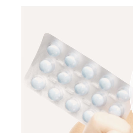
자궁경부암
배란일계산
생리늦
Roen Ⅵ
간편문자
요실금
임신주수변화
스페셜검진
간편전화
골반염
피임법
자궁경부암 정
FAQ
방광염
사후피임약
로앤영양수액
전체상담
생리늦어지
예방접종
자세히보기
자세히보기