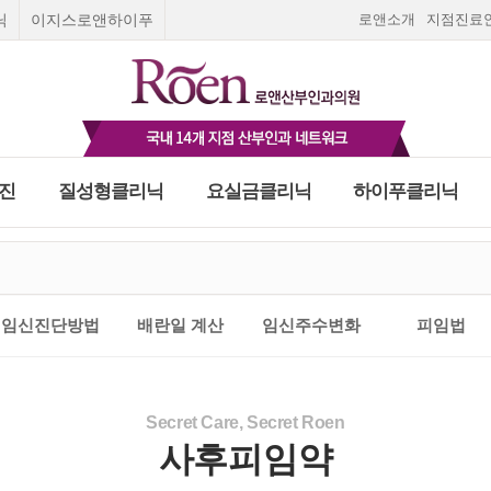
닉
이지스로앤하이푸
로앤소개
지점진료
진
질성형클리닉
요실금클리닉
하이푸클리닉
Roen I
질성형수술
요실금 클리닉
로앤여성종합검진
스페셜 검진
피임
고민하지말고 지금!
피임법
질환
부미란
Roen Ⅱ
질탄력매직실리프팅
합검진
여성질환 치료와 예방을 위한 로앤의 종합검진
오직 5초 실시간 채팅상담
올바른 피임법을 알고
출혈
Roen Ⅲ
레이저질타이트닝
건대점
천호점
여의도점
광명점
일산점
나에게 맞는 피입법을
평 일
:
오전 9:30~오후 6:30
임신진단방법
배란일 계산
임신주수변화
피임법
푸클리닉
금클리닉
∙ 수술상담
임신초기증상
필러
선택하세요.
리닉
Roen Ⅳ
쁘띠질필러
임신초기출혈
란
종 클리닉
Roen Ⅴ
소음순수술
자궁외임신
자세히보기
하이푸치료
닉
수술상담
입덧
부암
Roen Ⅵ
처녀막재생술
호르몬검사
간염4종검사
빈혈정밀검
사
 하이푸치료
상담
스페셜검진
실시간 채팅상담 바로가기
Secret Care, Secret Roen
임신주수계산
임신진단방법
자궁경부암 정밀검사
사후피임약
임신기간계산
마지막 생리날짜로
닉
로앤영양수액
임신주수계산하기
팅상담