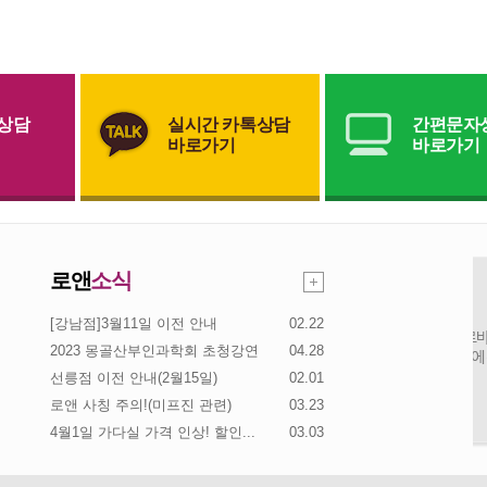
상담
실시간 카톡상담
간편문자
바로가기
바로가기
로앤
소식
[강남점]3월11일 이전 안내
02.22
2023 몽골산부인과학회 초청강연
04.28
선릉점 이전 안내(2월15일)
02.01
로앤 사칭 주의!(미프진 관련)
03.23
4월1일 가다실 가격 인상! 할인...
03.03