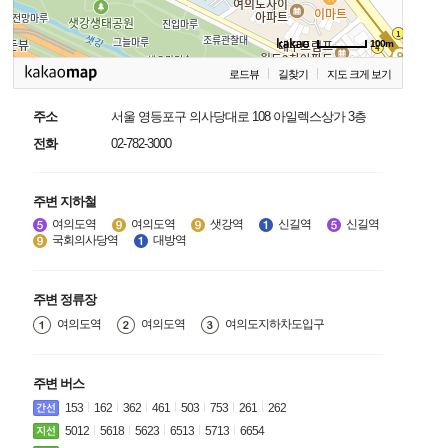
100m
로드뷰
길찾기
지도 크게 보기
주소
서울 영등포구 의사당대로 108 아일렉스상가 3층
전화
02-782-3000
주변 지하철
여의도역
여의도역
샛강역
신길역
신길역
국회의사당역
대방역
주변 정류장
여의도역
여의도역
여의도지하차도입구
주변 버스
153
162
362
461
503
753
261
262
5012
5618
5623
6513
5713
6654