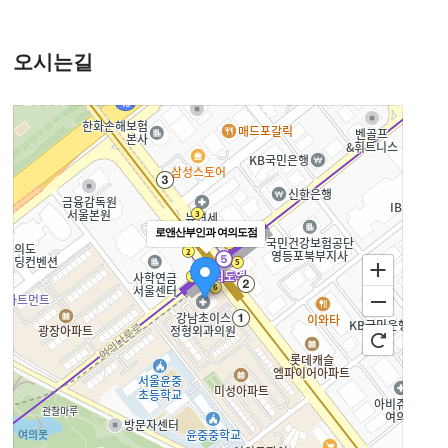
오시는길
로앤산부인과 여의도점