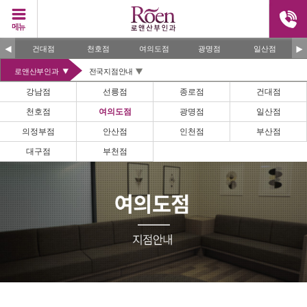
건대점
천호점
여의도점
광명점
일산점
로앤산부인과
전국지점안내
강남점
선릉점
종로점
건대점
천호점
여의도점
광명점
일산점
의정부점
안산점
인천점
부산점
대구점
부천점