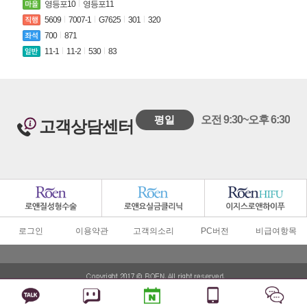
영등포10
영등포11
5609
7007-1
G7625
301
320
700
871
11-1
11-2
530
83
평일
오전 9:30~오후 6:30
고객상담센터
로그인
이용약관
고객의소리
PC버전
비급여항목